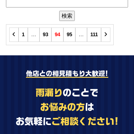
1
…
93
94
95
…
111
他店との相見積もり大歓迎!
雨漏り
のことで
お悩みの方
は
お気軽に
ご相談ください!