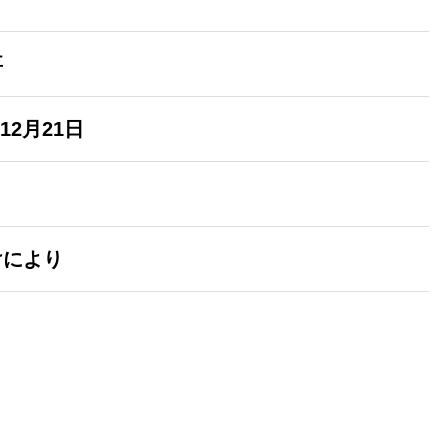
事
12月21日
けにより