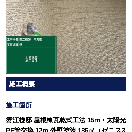
施工概要
施工箇所
蟹江様邸 屋根棟瓦乾式工法 15m・太陽光
PF管交換 12m 外壁塗装 185㎡（ゼニス3