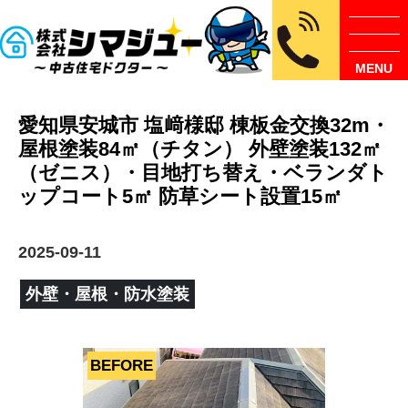
MENU
愛知県安城市 塩﨑様邸 棟板金交換32m・
屋根塗装84㎡（チタン） 外壁塗装132㎡
（ゼニス）・目地打ち替え・ベランダト
ップコート5㎡ 防草シート設置15㎡
2025-09-11
外壁・屋根・防水塗装